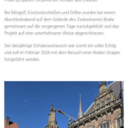
Priele zu queren", erzählte ein Schüler aus Zwiesel.
Bei Minigolf, Eisstockschießen und Grillen wurden bei einem
Abschiedsabend auf dem Gelände des Zwieselverein Brake
gemeinsam auf die vergangenen Tage zurückgeblickt und das
Projekt auf eine unterhaltsame Weise abgeschlossen.
Der diesjährige Schüleraustausch war somit ein voller Erfolg
und soll im Februar 2026 mit dem Besuch einer Braker Gruppe
fortgeführt werden.