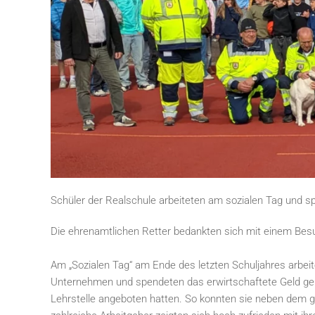
Schüler der Realschule arbeiteten am sozialen Tag und s
Die ehrenamtlichen Retter bedankten sich mit einem Besuc
Am „Sozialen Tag“ am Ende des letzten Schuljahres arbeit
Unternehmen und spendeten das erwirtschaftete Geld gemei
Lehrstelle angeboten hatten. So konnten sie neben dem gut