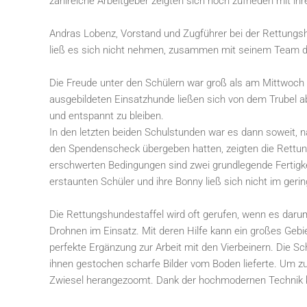
zahlreiche Arbeitgeber zeigten sich hoch zufrieden mit i
Andras Lobenz, Vorstand und Zugführer bei der Rettungsh
ließ es sich nicht nehmen, zusammen mit seinem Team die
Die Freude unter den Schülern war groß als am Mittwoch 
ausgebildeten Einsatzhunde ließen sich von dem Trubel a
und entspannt zu bleiben.
In den letzten beiden Schulstunden war es dann soweit, 
den Spendenscheck übergeben hatten, zeigten die Rettun
erschwerten Bedingungen sind zwei grundlegende Fertigke
erstaunten Schüler und ihre Bonny ließ sich nicht im gerin
Die Rettungshundestaffel wird oft gerufen, wenn es dar
Drohnen im Einsatz. Mit deren Hilfe kann ein großes Gebi
perfekte Ergänzung zur Arbeit mit den Vierbeinern. Die S
ihnen gestochen scharfe Bilder vom Boden lieferte. Um zu
Zwiesel herangezoomt. Dank der hochmodernen Technik k