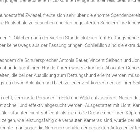
hren jungen Betriebshelfern. So konnten einige Schüler teils beachtl
undestaffel Zwiesel, freute sich sehr über die enorme Spendenberei
 Realschule zu besuchen und den begeisterten Schülern ihre lebensr
den 1. Oktober nach der vierten Stunde plötzlich fünf Rettungshunde
ber keineswegs aus der Fassung bringen. Schließlich sind sie extra 
nachdem die Schülersprecher Antonia Bauer, Vincent Selbach und Jon
gshunde samt ihren Hundeführern was sie können. Absoluter Gehors
iten, die bei der Ausbildung zum Rettungshund erlernt werden müssen
gsten davon Ablenken und blieb zu jeder Zeit konzentriert an ihrer Sei
um geht, vermisste Personen in Feld und Wald aufzuspüren. Neben d
et schnell und effektiv abgesucht werden. Ausgestattet mit Licht, K
chüler staunten nicht schlecht, als die große Drohne über ihren Köpf
 zeigen, wie leistungsfähig die verbauten Kameras sind, wurde der e
onnte man sogar die Nummernschilde der geparkten Autos entziffer