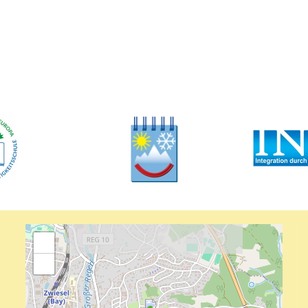
+
−
Es gibt in der Natur nichts, das nicht
unsere Aufmerksamkeit verdient.