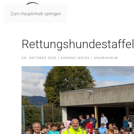
Zum Hauptinhalt springen
Rettungshundestaffel
09. OKTOBER 2025
| KONRAD WEISS |
DRUMHERUM