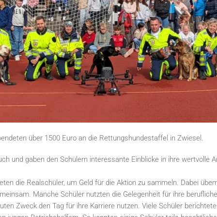
pendeten über 1500 Euro an die Rettungshundestaffel in Zwiesel.
h und gaben den Schülern interessante Einblicke in ihre wertvolle Ar
eten die Realschüler, um Geld für die Aktion zu sammeln. Dabei übern
nsam. Manche Schüler nutzten die Gelegenheit für ihre berufliche Or
en Zweck den Tag für ihre Karriere nutzen. Viele Schüler berichteten