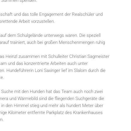
iche Summen spenden.
tschaft und das tolle Engagement der Realschüler und
ettende Arbeit vorzustellen.
 auf dem Schulgelände unterwegs waren. Die speziell
darauf trainiert, auch bei großen Menschenmengen ruhig
as Heinzl zusammen mit Schulleiter Christian Sagmeister
am und das konzentrierte Arbeiten auch unter
. Hundeführerin Loni Saxinger lief im Slalom durch die
te.
er Suche mit den Hunden hat das Team auch noch zwei
amera und Wärmebild sind die fliegenden Suchgeräte die
en in den Himmel stieg und mehr als hundert Meter über
inige Kilometer entfernte Parkplatz des Krankenhauses
n.