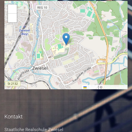
+
−
Leaflet
|
©
OpenStreetMap
Kontakt
Staatliche Realschule Zwiesel