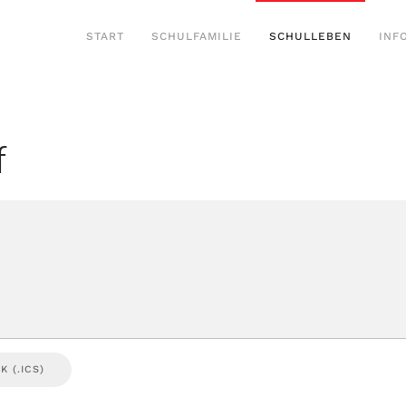
START
SCHULFAMILIE
SCHULLEBEN
INF
f
 (.ICS)