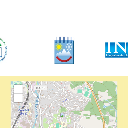
+
−
Es gibt in der Natur nichts, das nicht
unsere Aufmerksamkeit verdient.
ANN JORIS