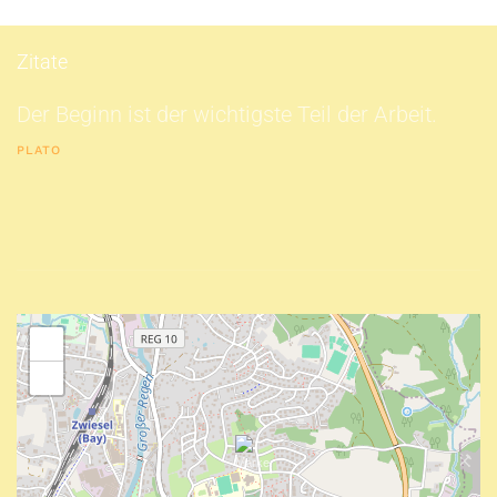
Zitate
Der Beginn ist der wichtigste Teil der Arbeit.
PLATO
+
−