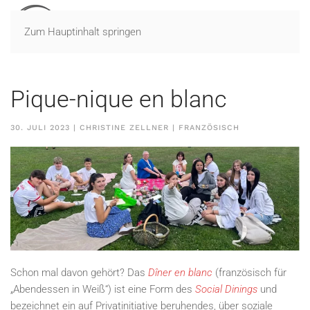
Zum Hauptinhalt springen
Pique-nique en blanc
30. JULI 2023
| CHRISTINE ZELLNER |
FRANZÖSISCH
Schon mal davon gehört? Das
Dîner en blanc
(französisch für
„Abendessen in Weiß“) ist eine Form des
Social Dinings
und
bezeichnet ein auf Privatinitiative beruhendes, über soziale