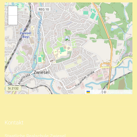
+
−
Leaflet
|
©
OpenStreetMap
Kontakt
Staatliche Realschule Zwiesel