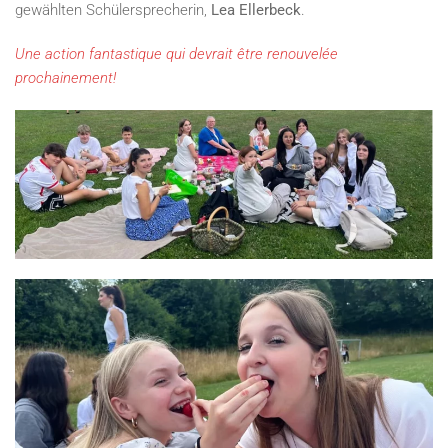
gewählten Schülersprecherin,
Lea Ellerbeck
.
Une action fantastique qui devrait être renouvelée
prochainement!
GRÖSSER ANZEIGEN