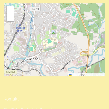
+
−
Leaflet
|
©
OpenStreetMap
Kontakt