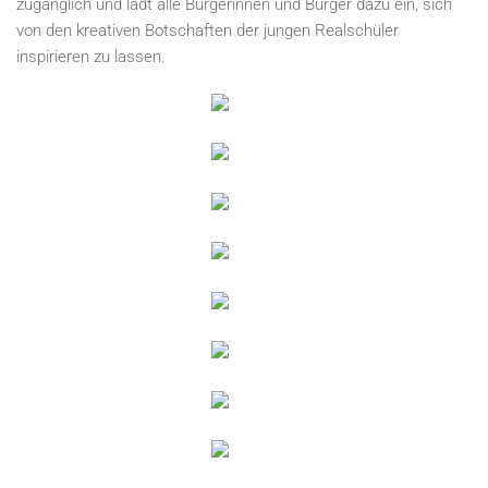
zugänglich und lädt alle Bürgerinnen und Bürger dazu ein, sich
von den kreativen Botschaften der jungen Realschüler
inspirieren zu lassen.
GRÖSSER A
NZEIGEN
GRÖSSER A
NZEIGEN
GRÖSSER A
NZEIGEN
GRÖSSER A
NZEIGEN
GRÖSSER A
NZEIGEN
GRÖSSER A
NZEIGEN
GRÖSSER A
NZEIGEN
GRÖSSER A
NZEIGEN
GRÖSSER A