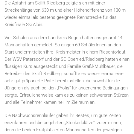
Die Abfahrt am Skilift Riedlberg zeigte sich mit einer
Streckenlänge von 630 m und einer Höhendifferenz von 130 m
wieder einmal als bestens geeignete Rennstrecke für das
Kreisfinale Ski Alpin.
Vier Schulen aus dem Landkreis Regen hatten insgesamt 14
Mannschaften gemeldet. So gingen 69 SchülerInnen an den
Start und ermittelten ihre Kreismeister in einem Riesentorlauf.
Der WSV Patersdorf und der SC Oberried/Riedlberg hatten einen
flüssigen Kurs ausgesteckt und Familie Graßl/Mühlbauer, die
Betreiber des Skilift Riedlberg, schaffte es wieder einmal eine
sehr gut präparierte Piste bereitzustellen, die sowohl für die
Jüngeren als auch bei den „Profis“ für angenehme Bedingungen
sorgte. Erfreulicherweise kam es zu keinen schwereren Stürzen
und alle Teilnehmer kamen heil im Zielraum an.
Die Nachwuchsrennläufer gaben ihr Bestes, um gute Zeiten
einzufahren und die begehrten „Stockerlplätze“ zu erreichen,
denn die beiden Erstplatzierten Mannschaften der jeweiligen