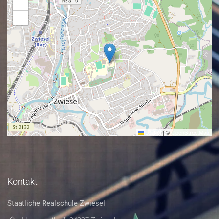
+
−
Leaflet
|
©
OpenStreetMap
Kontakt
Staatliche Realschule Zwiesel